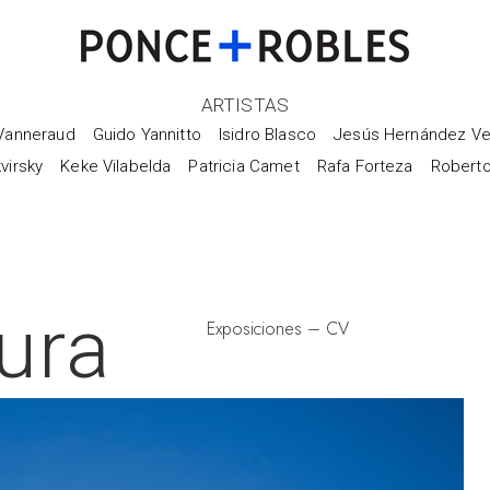
ARTISTAS
Vanneraud
Guido Yannitto
Isidro Blasco
Jesús Hernández Ve
virsky
Keke Vilabelda
Patricia Camet
Rafa Forteza
Robert
ura
Exposiciones
–
CV